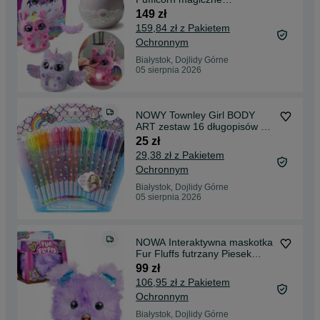
interaktywne Jajo Jednorożec
149 zł
159,84 zł z Pakietem
Ochronnym
Białystok, Dojlidy Górne
05 sierpnia 2026
NOWY Townley Girl BODY
ART zestaw 16 długopisów do
ciała SYRENKI
25 zł
29,38 zł z Pakietem
Ochronnym
Białystok, Dojlidy Górne
05 sierpnia 2026
NOWA Interaktywna maskotka
Fur Fluffs futrzany Piesek
Szczeniaczek
99 zł
106,95 zł z Pakietem
Ochronnym
Białystok, Dojlidy Górne