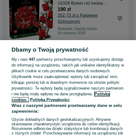
10328 Bukiet róż kwiaty
ORYGINALNE
190 zł
202,73 zł z Pakietem
Ochronnym
Białystok, Dojlidy Górne
05 sierpnia 2026
Dbamy o Twoją prywatność
NOWY zestaw Crayola
Washimals Diabelski Młyn
My i nasi
447
partnerzy przechowujemy lub uzyskujemy dostęp
mazaki zmywalne zwierzęta
149 zł
do informacji na urządzeniu, takich jak unikalne identyfikatory w
159,84 zł z Pakietem
plikach cookie w celu przetwarzania danych osobowych.
Ochronnym
Użytkownik może zaakceptować wybory lub zarządzać nimi,
klikając poniżej lub w dowolnym momencie na stronie polityki
Białystok, Dojlidy Górne
05 sierpnia 2026
prywatności. Te wybory będą sygnalizowane naszym partnerom
i nie będą miały wpływu na dane przeglądania.
Polityka
cookies,
Polityka Prywatności
Wraz z naszymi partnerami przetwarzamy dane w celu
NOWY Drewniany automat
zapewnienia:
sprzedający Melissa & Doug
przekąski napoje
289 zł
Użycie dokładnych danych geolokalizacyjnych. Aktywne
306,28 zł z Pakietem
skanowanie charakterystyki urządzenia do celów identyfikacji.
Rozumienie odbiorców dzięki statystyce lub kombinacji danych
Ochronnym
z różnych źródeł. Przechowywanie informacji na urządzeniu lub