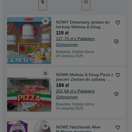
NOWY Drewniany zestaw do
herbaty Melissa & Doug
19843 ORYGINALNY
119 zł
127,75 zł z Pakietem
Ochronnym
Białystok, Dojlidy Górne
05 sierpnia 2026
NOWA Melissa & Doug Pizza z
piecem Zestaw do zabawy w
pizzerię
189 zł
201,68 zł z Pakietem
Ochronnym
Białystok, Dojlidy Górne
05 sierpnia 2026
NOWE Hatchimals Alive
Pufficorn magiczne