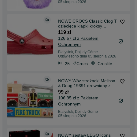
05 sierpnia 2026
NOWE CROCS Classic Clog T
dziecięce klapki kroksy
czerwone r. 25/26 ORYGINAŁ
119 zł
126,67 zł z Pakietem
Ochronnym
Białystok, Dojlidy Górne
Odświeżono dnia 05 sierpnia 2026
25
Crocs
Croslite
NOWY Wóz strażacki Melissa
& Doug 19391 drewniany z
drabiną NA PREZENT
99 zł
106,95 zł z Pakietem
Ochronnym
Białystok, Dojlidy Górne
05 sierpnia 2026
NOWY zestaw LEGO Icons