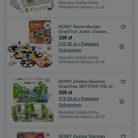
Białystok, Dojlidy Górne
Odświeżono dzisiaj o 11:32
NOWY Ravensburger
GraviTrax Junior Zestaw
Startowy Dino L ORYGINAŁ
159 zł
170,30 zł z Pakietem
Ochronnym
Białystok, Dojlidy Górne
Odświeżono dzisiaj o 10:29
NOWY Zestaw Startowy
GraviTrax SKYTRAX XXL tor
kulkowy Ravensburger
359 zł
379,50 zł z Pakietem
Ochronnym
Białystok, Dojlidy Górne
Odświeżono dzisiaj o 10:13
NOWY Zestaw Startowy