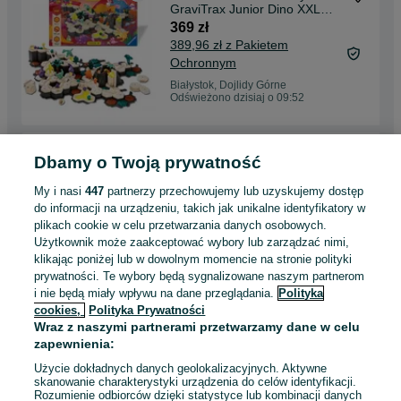
GraviTrax Junior Dino XXL
Ravensburger ORYGINAŁ
369 zł
389,96 zł z Pakietem
Ochronnym
Białystok, Dojlidy Górne
Odświeżono dzisiaj o 09:52
NOWE BITZEE DOGHOUSE
Dbamy o Twoją prywatność
Psi Domek interaktywne
cyfrowe zwierzątkoORYGINAŁ
119 zł
My i nasi
447
partnerzy przechowujemy lub uzyskujemy dostęp
127,75 zł z Pakietem
do informacji na urządzeniu, takich jak unikalne identyfikatory w
Ochronnym
plikach cookie w celu przetwarzania danych osobowych.
Użytkownik może zaakceptować wybory lub zarządzać nimi,
Białystok, Dojlidy Górne
Odświeżono dzisiaj o 09:43
klikając poniżej lub w dowolnym momencie na stronie polityki
prywatności. Te wybory będą sygnalizowane naszym partnerom
i nie będą miały wpływu na dane przeglądania.
Polityka
cookies,
Polityka Prywatności
NOWY Zestaw Hot Wheels
Wraz z naszymi partnerami przetwarzamy dane w celu
Track Builder dodatkowe tory
FTL69 Mattel
zapewnienia:
169 zł
180,76 zł z Pakietem
Użycie dokładnych danych geolokalizacyjnych. Aktywne
Ochronnym
skanowanie charakterystyki urządzenia do celów identyfikacji.
Rozumienie odbiorców dzięki statystyce lub kombinacji danych