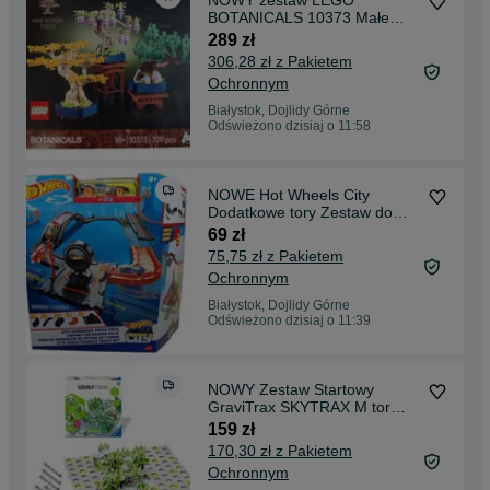
NOWY zestaw LEGO
BOTANICALS 10373 Małe
Drzewka Bonsai
289 zł
306,28 zł z Pakietem
Ochronnym
Białystok, Dojlidy Górne
Odświeżono dzisiaj o 11:58
NOWE Hot Wheels City
Dodatkowe tory Zestaw do
rozbudowy i autko HDN95
69 zł
75,75 zł z Pakietem
Ochronnym
Białystok, Dojlidy Górne
Odświeżono dzisiaj o 11:39
NOWY Zestaw Startowy
GraviTrax SKYTRAX M tor
kulkowy ORYGINAŁ
159 zł
170,30 zł z Pakietem
Ochronnym