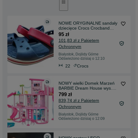
NOWE ORYGINALNE sandały
dziecięce Crocs Crocband
Kids r. 22/23
95 zł
101,83 zł z Pakietem
Ochronnym
Białystok, Dojlidy Górne
Odświeżono dzisiaj o 12:10
22
Crocs
NOWY wielki Domek Marzeń
BARBIE Dream House wys.
114cm akcesoria HMX10
799 zł
839,74 zł z Pakietem
Ochronnym
Białystok, Dojlidy Górne
Odświeżono dzisiaj o 12:09